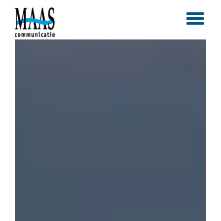
Home
Corporate branding
Content marketing
Vlogs & blogs
Magazines
Portfolio
Contact